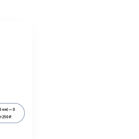
5 км) — 0
 250 ₽.